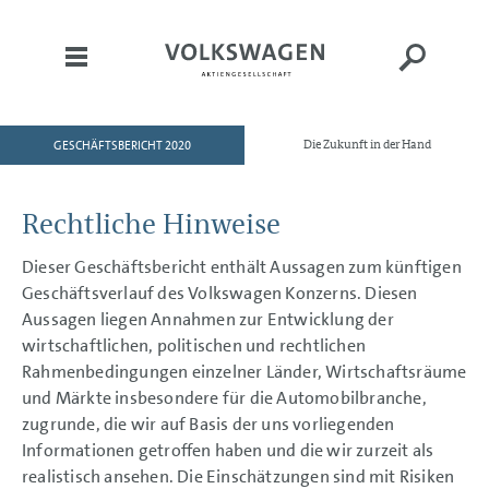
GESCHÄFTSBERICHT 2020
Die Zukunft in der Hand
HOME
AN UNSERE AKTIONÄRE
Rechtliche Hinweise
KONZERNBEREICHE
Dieser Geschäftsbericht enthält Aussagen zum künftigen
CORPORATE GOVERNANCE
Geschäftsverlauf des Volkswagen Konzerns. Diesen
KONZERNLAGEBERICHT
Aussagen liegen Annahmen zur Entwicklung der
wirtschaftlichen, politischen und rechtlichen
KONZERNABSCHLUSS
Rahmenbedingungen einzelner Länder, Wirtschaftsräume
ANHANG
und Märkte insbesondere für die Automobilbranche,
zugrunde, die wir auf Basis der uns vorliegenden
Informationen getroffen haben und die wir zurzeit als
realistisch ansehen. Die Einschätzungen sind mit Risiken