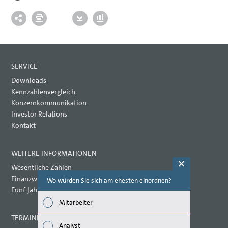
SERVICE
Downloads
Kennzahlenvergleich
Konzernkommunikation
Investor Relations
Kontakt
WEITERE INFORMATIONEN
Wesentliche Zahlen
Finanzwirtschaftliche Kennzahlen
Wo würden Sie sich am ehesten einordnen?
Welche Th
(Mehrfac
Fünf-Jahres-Übersicht
Mitarbeiter
Wirts
TERMINE 2021
Analyst