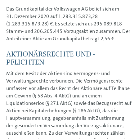
Vermögenslage
Das Grundkapital der Volkswagen AG belief sich am
Kapitalrendite (RoI) und
Wertbeitrag
31. Dezember 2020 auf 1.283.315.873,28
Gesamtaussage
(1.283.315.873,28) €. Es setzte sich aus 295.089.818
Volkswagen AG
Stamm- und 206.205.445 Vorzugsaktien zusammen. Der
Nachhaltige Wertsteigerung
Prognosebericht
Anteil einer Aktie am Grundkapital beträgt 2,56 €.
Risiko- und Chancenbericht
Aussichten
AKTIONÄRSRECHTE UND -
PFLICHTEN
KONZERNABSCHLUSS
ANHANG
Mit dem Besitz der Aktien sind Vermögens- und
Verwaltungsrechte verbunden. Die Vermögensrechte
umfassen vor allem das Recht der Aktionäre auf Teilhabe
am Gewinn (§ 58 Abs. 4 AktG) und an einem
Liquidationserlös (§ 271 AktG) sowie das Bezugsrecht auf
Aktien bei Kapitalerhöhungen (§ 186 AktG), das die
Hauptversammlung, gegebenenfalls mit Zustimmung
der gesonderten Versammlung der Vorzugsaktionäre,
ausschließen kann. Zu den Verwaltungsrechten zählen