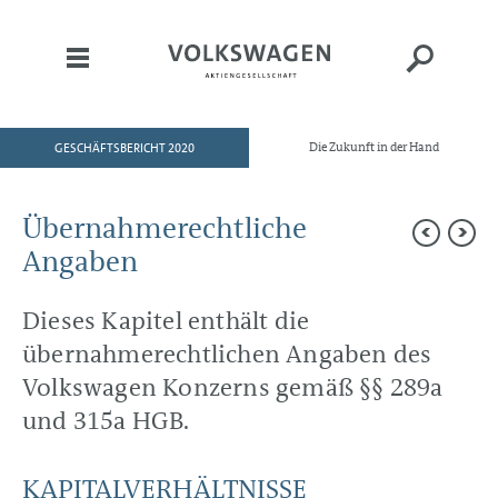
GESCHÄFTSBERICHT 2020
Die Zukunft in der Hand
HOME
AN UNSERE AKTIONÄRE
Übernahmerechtliche
KONZERNBEREICHE
Angaben
CORPORATE GOVERNANCE
Dieses Kapitel enthält die
KONZERNLAGEBERICHT
übernahmerechtlichen Angaben des
Ziele und Strategien
Steuerung und Kennzahlen
Volkswagen Konzerns gemäß §§ 289a
Struktur und Geschäftstätigkeit
und 315a HGB.
Übernahmerechtliche
Angaben
Geschäftsverlauf
Aktie und Anleihen
KAPITALVERHÄLTNISSE
Ertrags-, Finanz- und