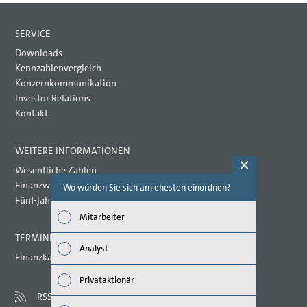
SERVICE
Downloads
Kennzahlenvergleich
Konzernkommunikation
Investor Relations
Kontakt
WEITERE INFORMATIONEN
Wesentliche Zahlen
Finanzwirtschaftliche Kennzahlen
Wo würden Sie sich am ehesten einordnen?
Welche Th
(Mehrfac
Fünf-Jahres-Übersicht
Mitarbeiter
Wirts
TERMINE 2021
Analyst
Finanzkalender
Nachh
Privataktionär
Mana
RSS