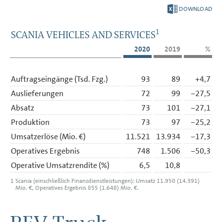
DOWNLOAD
1
SCANIA VEHICLES AND SERVICES
2020
2019
%
Auftragseingänge (Tsd. Fzg.)
93
89
+4,7
Auslieferungen
72
99
−27,5
Absatz
73
101
−27,1
Produktion
73
97
−25,2
Umsatzerlöse (Mio. €)
11.521
13.934
−17,3
Operatives Ergebnis
748
1.506
−50,3
Operative Umsatzrendite (%)
6,5
10,8
1
Scania (einschließlich Finanzdienstleistungen): Umsatz 11.950 (14.391)
Mio. €, Operatives Ergebnis 855 (1.648) Mio. €.