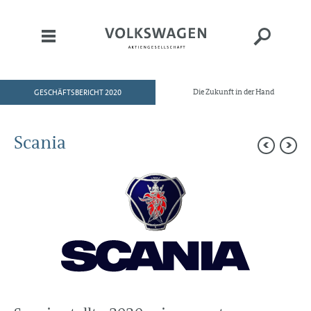
GESCHÄFTSBERICHT 2020
Die Zukunft in der Hand
HOME
AN UNSERE AKTIONÄRE
Scania
KONZERNBEREICHE
Marken und Geschäftsfelder
Volkswagen Pkw
Audi
ŠKODA
SEAT
Bentley
Porsche
Volkswagen Nutzfahrzeuge
TRATON GROUP
Scania
MAN