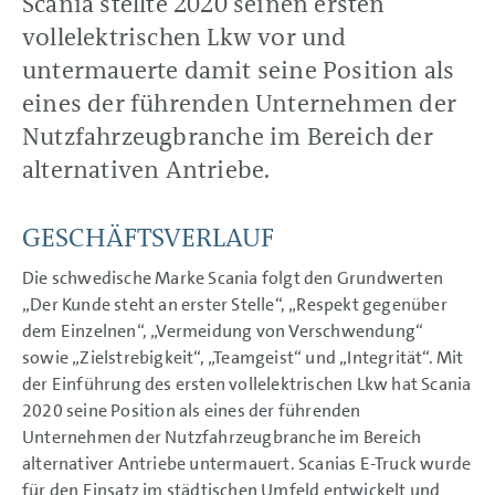
Scania stellte 2020 seinen ersten
Volkswagen Group China
vollelektrischen Lkw vor und
Volkswagen Finanzdienstleistungen
untermauerte damit seine Position als
CORPORATE GOVERNANCE
eines der führenden Unternehmen der
KONZERNLAGEBERICHT
Nutzfahrzeugbranche im Bereich der
KONZERNABSCHLUSS
alternativen Antriebe.
ANHANG
GESCHÄFTSVERLAUF
Die schwedische Marke Scania folgt den Grundwerten
„Der Kunde steht an erster Stelle“, „Respekt gegenüber
dem Einzelnen“, „Vermeidung von Verschwendung“
sowie „Zielstrebigkeit“, „Teamgeist“ und „Integrität“. Mit
der Einführung des ersten vollelektrischen Lkw hat Scania
2020 seine Position als eines der führenden
Unternehmen der Nutzfahrzeugbranche im Bereich
alternativer Antriebe untermauert. Scanias E-Truck wurde
für den Einsatz im städtischen Umfeld entwickelt und