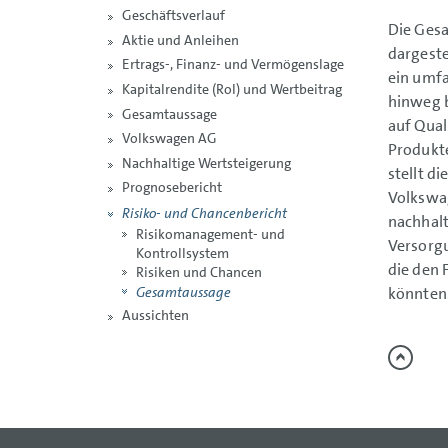
Geschäftsverlauf
Die Gesa
Aktie und Anleihen
dargeste
Ertrags-, Finanz- und Vermögenslage
ein umfa
Kapitalrendite (RoI) und Wertbeitrag
hinweg b
Gesamtaussage
auf Qual
Volkswagen AG
Produkte
Nachhaltige Wertsteigerung
stellt d
Prognosebericht
Volkswag
Risiko- und Chancenbericht
nachhal
Risikomanagement- und
Versorgu
Kontrollsystem
die den 
Risiken und Chancen
Gesamtaussage
könnten
Aussichten