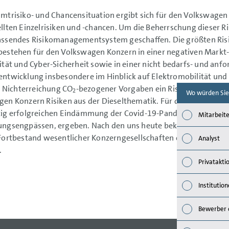
mtrisiko- und Chancensituation ergibt sich für den Volkswagen
llten Einzelrisiken und -chancen. Um die Beherrschung dieser R
ssendes Risikomanagementsystem geschaffen. Die größten Risik
estehen für den Volkswagen Konzern in einer negativen Markt-
ität und Cyber-Sicherheit sowie in einer nicht bedarfs- und an
ntwicklung insbesondere im Hinblick auf Elektromobilität und 
ie Nichterreichung CO
-bezogener Vorgaben ein Risiko dar. Weite
2
Wo würden Sie
en Konzern Risiken aus der Dieselthematik. Für das Jahr 2021 k
tig erfolgreichen Eindämmung der Covid-19-Pandemie negative
Mitarbeite
ngsengpässen, ergeben. Nach den uns heute bekannten Informa
Fortbestand wesentlicher Konzerngesellschaften oder des Vol
Analyst
.
Privatakti
Institution
Bewerber 