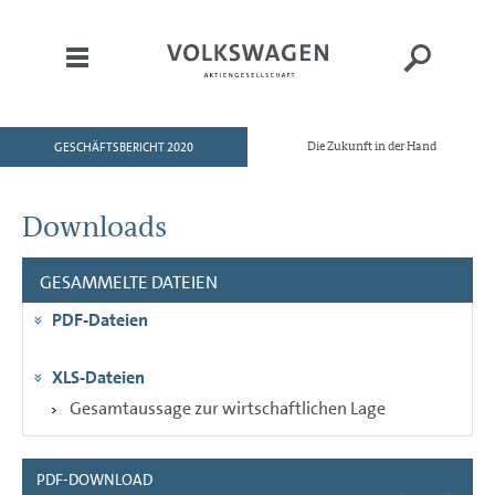
GESCHÄFTSBERICHT 2020
Die Zukunft in der Hand
HOME
AN UNSERE AKTIONÄRE
Downloads
KONZERNBEREICHE
GESAMMELTE DATEIEN
CORPORATE GOVERNANCE
PDF-Dateien
KONZERNLAGEBERICHT
KONZERNABSCHLUSS
XLS-Dateien
ANHANG
Gesamtaussage zur wirtschaftlichen Lage
PDF-DOWNLOAD