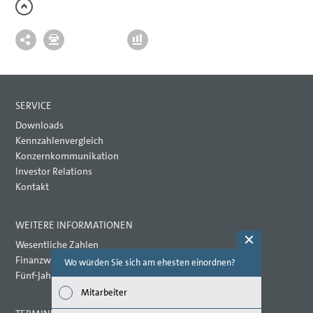
SERVICE
Downloads
Kennzahlenvergleich
Konzernkommunikation
Investor Relations
Kontakt
WEITERE INFORMATIONEN
Wesentliche Zahlen
Finanzwirtschaftliche Kennzahlen
Wo würden Sie sich am ehesten einordnen?
Welche Th
(Mehrfac
Fünf-Jahres-Übersicht
Mitarbeiter
Wirts