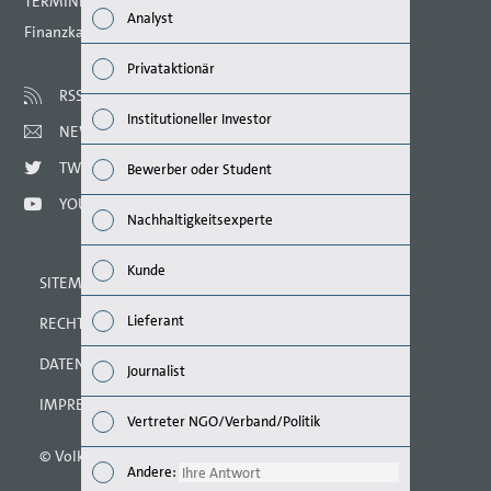
TERMINE 2021
Analyst
Finanzkalender
Nachh
Privataktionär
Mana
RSS
Institutioneller Investor
NEWSLETTER
Strat
TWITTER
Bewerber oder Student
Unte
YOUTUBE
Nachhaltigkeitsexperte
Ausbl
Kunde
SITEMAP
Risik
Lieferant
RECHTLICHE HINWEISE
Segm
DATENSCHUTZERKLÄRUNG
Journalist
Ande
IMPRESSUM
Vertreter NGO/Verband/Politik
© Volkswagen AG 2021
Andere
Andere