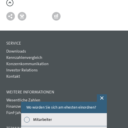
SERVICE
Downloads
Kennzahlenvergleich
Konzernkommunikation
Investor Relations
Kontakt
WEITERE INFORMATIONEN
Wesentliche Zahlen
Finanzwirtschaftliche Kennzahlen
Wo würden Sie sich am ehesten einordnen?
Welche Th
(Mehrfac
Fünf-Jahres-Übersicht
Mitarbeiter
Wirts