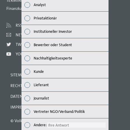
TERMINE 2021
Analyst
Finanzkalender
Nachh
Privataktionär
Mana
RSS
Institutioneller Investor
NEWSLETTER
Strat
TWITTER
Bewerber oder Student
Unte
YOUTUBE
Nachhaltigkeitsexperte
Ausbl
Kunde
SITEMAP
Risik
Lieferant
RECHTLICHE HINWEISE
Segm
DATENSCHUTZERKLÄRUNG
Journalist
Ande
IMPRESSUM
Vertreter NGO/Verband/Politik
© Volkswagen AG 2021
Andere
Andere