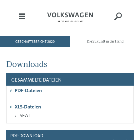
GESCHÄFTSBERICHT 2020
Die Zukunft in der Hand
HOME
AN UNSERE AKTIONÄRE
Downloads
KONZERNBEREICHE
GESAMMELTE DATEIEN
CORPORATE GOVERNANCE
PDF-Dateien
KONZERNLAGEBERICHT
KONZERNABSCHLUSS
XLS-Dateien
ANHANG
SEAT
PDF-DOWNLOAD