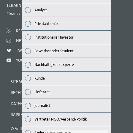
Wirts
TERMINE 2021
Analyst
Finanzkalender
Nachh
Privataktionär
Mana
RSS
Institutioneller Investor
NEWSLETTER
Strat
TWITTER
Bewerber oder Student
Unte
YOUTUBE
Nachhaltigkeitsexperte
Ausbl
Kunde
SITEMAP
Risik
Lieferant
RECHTLICHE HINWEISE
Segm
DATENSCHUTZERKLÄRUNG
Journalist
Ande
IMPRESSUM
Vertreter NGO/Verband/Politik
© Volkswagen AG 2021
Andere