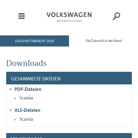
GESCHÄFTSBERICHT 2020
Die Zukunft in der Hand
HOME
AN UNSERE AKTIONÄRE
Downloads
KONZERNBEREICHE
GESAMMELTE DATEIEN
CORPORATE GOVERNANCE
PDF-Dateien
KONZERNLAGEBERICHT
Scania
KONZERNABSCHLUSS
XLS-Dateien
ANHANG
Scania