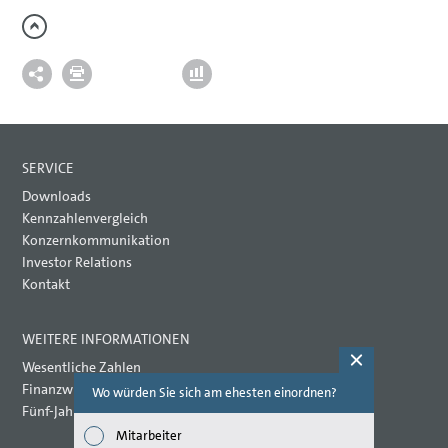
SERVICE
Downloads
Kennzahlenvergleich
Konzernkommunikation
Investor Relations
Kontakt
WEITERE INFORMATIONEN
Wesentliche Zahlen
Finanzwirtschaftliche Kennzahlen
Wo würden Sie sich am ehesten einordnen?
Welche Th
(Mehrfac
Fünf-Jahres-Übersicht
Mitarbeiter