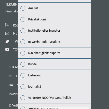
Wirts
TERMINE 2021
Analyst
Finanzkalender
Nachh
Privataktionär
Mana
RSS
Institutioneller Investor
NEWSLETTER
Strat
TWITTER
Bewerber oder Student
Unte
YOUTUBE
Nachhaltigkeitsexperte
Ausbl
Kunde
SITEMAP
Risik
Lieferant
RECHTLICHE HINWEISE
Segm
DATENSCHUTZERKLÄRUNG
Journalist
Ande
IMPRESSUM
Vertreter NGO/Verband/Politik
© Volkswagen AG 2021
Andere