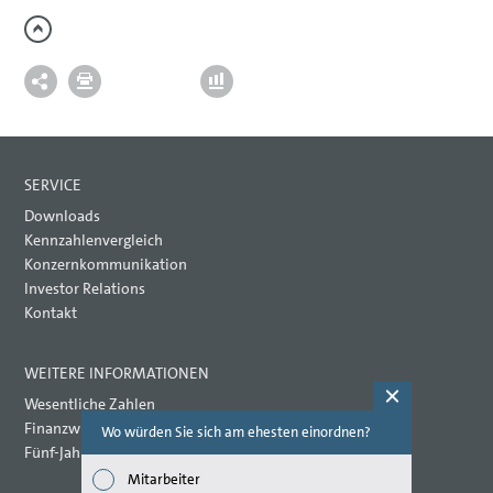
SERVICE
Downloads
Kennzahlenvergleich
Konzernkommunikation
Investor Relations
Kontakt
WEITERE INFORMATIONEN
Wesentliche Zahlen
Finanzwirtschaftliche Kennzahlen
Wo würden Sie sich am ehesten einordnen?
Welche Th
(Mehrfac
Fünf-Jahres-Übersicht
Mitarbeiter