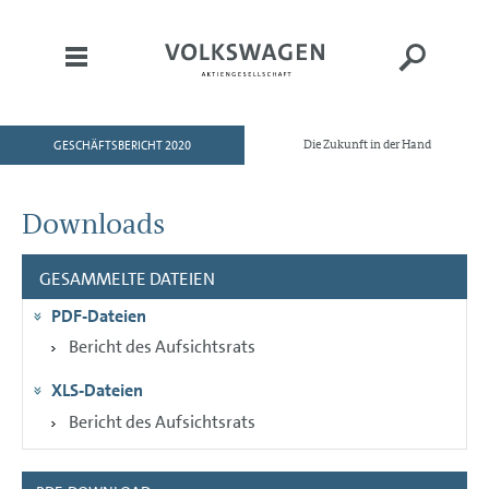
GESCHÄFTSBERICHT 2020
Die Zukunft in der Hand
HOME
AN UNSERE AKTIONÄRE
Downloads
KONZERNBEREICHE
GESAMMELTE DATEIEN
CORPORATE GOVERNANCE
PDF-Dateien
KONZERNLAGEBERICHT
Bericht des Aufsichtsrats
KONZERNABSCHLUSS
XLS-Dateien
ANHANG
Bericht des Aufsichtsrats